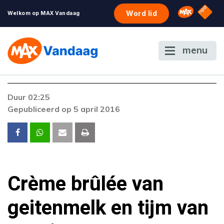
NPO S
Omroep 
Word lid
Welkom op MAX Vandaag
menu
Duur 02:25
Gepubliceerd op 5 april 2016
Crème brûlée van
geitenmelk en tijm van