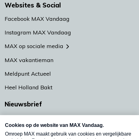
Websites & Social
Facebook MAX Vandaag
Instagram MAX Vandaag
MAX op sociale media
MAX vakantieman
Meldpunt Actueel
Heel Holland Bakt
Nieuwsbrief
Neem hier een gratis abonnement op onze
nieuwsbrief. Elke vrijdag- en dinsdagochtend in
uw mailbox.