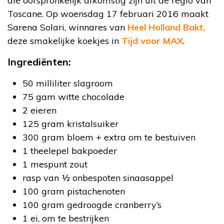
die oorspronkelijk afkomstig zijn uit de regio van
Toscane. Op woensdag 17 februari 2016 maakt
Sarena Solari, winnares van
Heel Holland Bakt,
deze smakelijke koekjes in
Tijd voor MAX
.
Ingrediënten:
50 milliliter slagroom
75 gam witte chocolade
2 eieren
125 gram kristalsuiker
300 gram bloem + extra om te bestuiven
1 theelepel bakpoeder
1 mespunt zout
rasp van 1⁄2 onbespoten sinaasappel
100 gram pistachenoten
100 gram gedroogde cranberry’s
1 ei, om te bestrijken