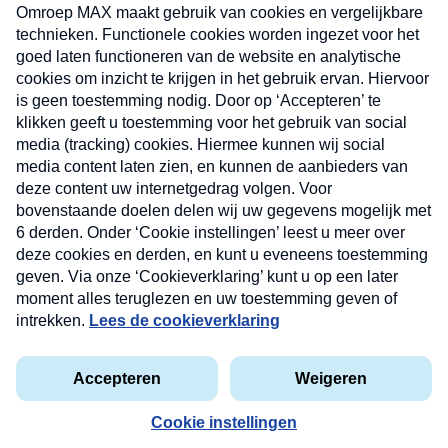
uw mailbox.
Verzend
Nieuwsbrief
Neem hier een gratis abonnement op onze
nieuwsbrief. Elke vrijdag- en dinsdagochtend in uw
mailbox.
Contact
Algemene voorwaarden
Privacyverklaring
Cookieverklaring
Kwetsbaarheid melden
privacyverklaring
Copyright © 2026 MAX Vandaag -
Omroep MAX