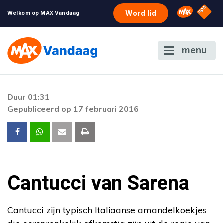
NPO S
Omroep 
Word lid
Welkom op MAX Vandaag
menu
Foutcode 403
Duur 01:31
De gewenste stream is op dit moment niet
Gepubliceerd op 17 februari 2016
beschikbaar. Als het probleem zich blijft
voordoen, neem dan contact op met onze
klantenservice.
Cantucci van Sarena
Cantucci zijn typisch Italiaanse amandelkoekjes