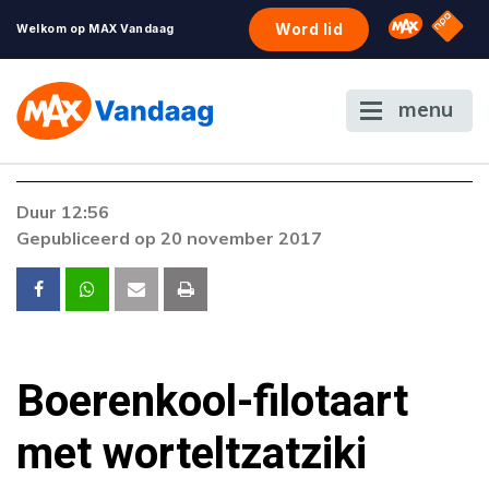
NPO S
Omroep 
Word lid
Welkom op MAX Vandaag
menu
Foutcode 403
Duur 12:56
De gewenste stream is op dit moment niet
Gepubliceerd op 20 november 2017
beschikbaar. Als het probleem zich blijft
voordoen, neem dan contact op met onze
klantenservice.
Boerenkool-filotaart
met worteltzatziki