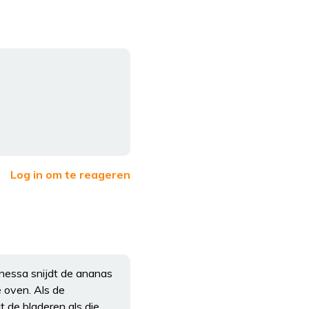
Log in om te reageren
nessa snijdt de ananas
e oven. Als de
t de bladeren als die