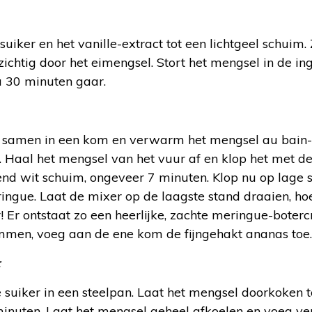
suiker en het vanille-extract tot een lichtgeel schuim
rzichtig door het eimengsel. Stort het mengsel in de in
a 30 minuten gaar.
r samen in een kom en verwarm het mengsel au bain-ma
t. Haal het mengsel van het vuur af en klop het met d
end wit schuim, ongeveer 7 minuten. Klop nu op lage 
ringue. Laat de mixer op de laagste stand draaien, ho
! Er ontstaat zo een heerlijke, zachte meringue-boter
men, voeg aan de ene kom de fijngehakt ananas toe.
:
suiker in een steelpan. Laat het mengsel doorkoken tot
minuten. Laat het mengsel geheel afkoelen en voeg ve