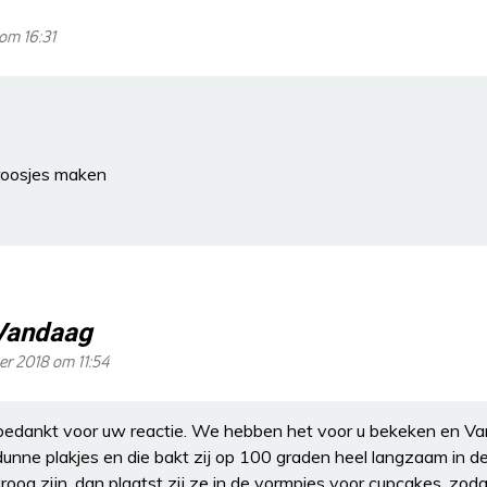
om 16:31
roosjes maken
Vandaag
r 2018 om 11:54
bedankt voor uw reactie. We hebben het voor u bekeken en Va
dunne plakjes en die bakt zij op 100 graden heel langzaam in d
oog zijn, dan plaatst zij ze in de vormpjes voor cupcakes, zoda