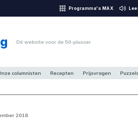
Programma's MAX
Lee
Dé website voor de 50-plusser
Onze columnisten
Recepten
Prijsvragen
Puzzel
ERK & RECHT
GEZONDHEID & SPORT
HUIS, TUIN & HOBBY
MEDIA & 
Foutcode 403
ream is op dit moment niet
vember 2018
t probleem zich blijft voordoen,
 op met onze klantenservice.