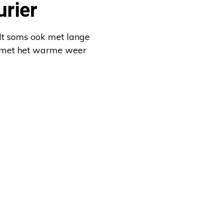
rier
dt soms ook met lange
hij met het warme weer