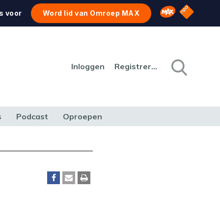
NPO Star
Omroep MAX
s voor
Word lid van Omroep MAX
Inloggen
Registreren
s
Podcast
Oproepen
CULTUUR
NATUUR & MILIEU
REIZEN & VERKEER