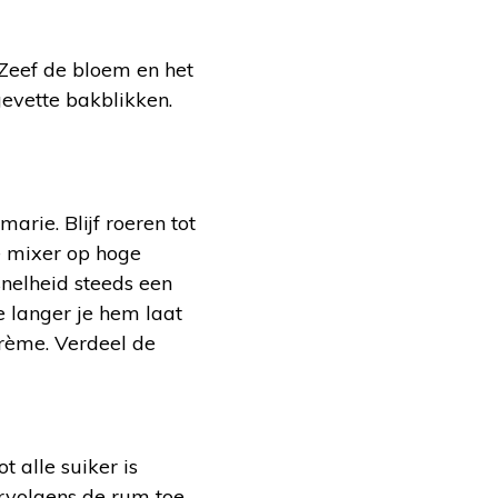
. Zeef de bloem en het
gevette bakblikken.
rie. Blijf roeren tot
e mixer op hoge
snelheid steeds een
e langer je hem laat
crème. Verdeel de
 alle suiker is
rvolgens de rum toe.