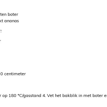
ten boter
kt ananas
:
r
20 centimeter
:
p 180 °C/gasstand 4. Vet het bakblik in met boter en