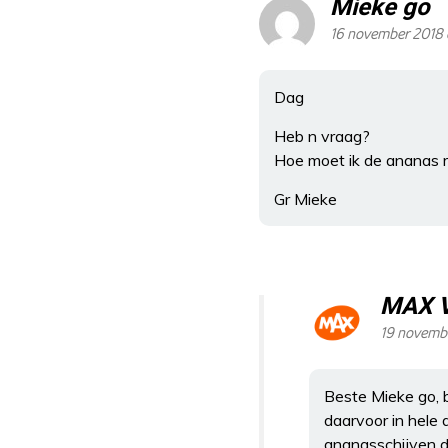
Mieke go
16 november 2018 
Dag
Heb n vraag?
Hoe moet ik de ananas 
Gr Mieke
MAX 
19 novembe
Beste Mieke go, 
daarvoor in hele 
ananasschijven dr