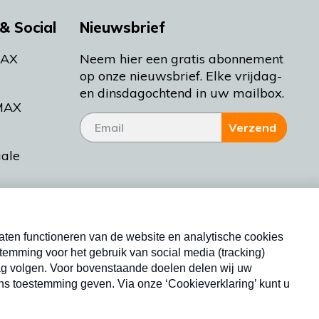
& Social
Nieuwsbrief
MAX
Neem hier een gratis abonnement
op onze nieuwsbrief. Elke vrijdag-
en dinsdagochtend in uw mailbox.
MAX
Verzend
iale
tieman
ctueel
Nieuwsbrief
d Bakt
Neem hier een gratis abonnement op onze
nieuwsbrief. Elke vrijdag- en dinsdagochtend in uw
mailbox.