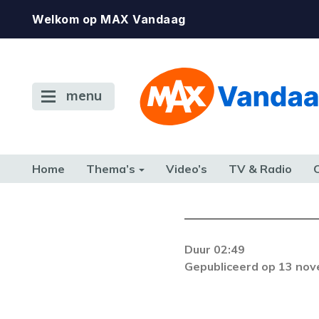
Welkom op MAX Vandaag
menu
Home
Thema’s
Video’s
TV & Radio
CONSUMENT
ETEN & DRINKEN
FAMILIE & RELATIE
GELD, W
TERUG NAAR TOEN
Duur 02:49
De gewenste st
Gepubliceerd op 13 no
beschikbaar. Als he
neem dan contact