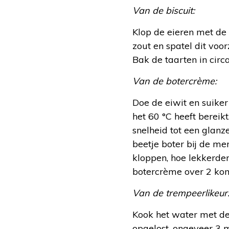
Van de biscuit:
Klop de eieren met de 
zout en spatel dit voo
Bak de taarten in circ
Van de botercrème:
Doe de eiwit en suike
het 60 °C heeft bereik
snelheid tot een glanz
beetje boter bij de me
kloppen, hoe lekkerder
botercrème over 2 kom
Van de trempeerlikeur
Kook het water met de 
opgelost, ongeveer 3 