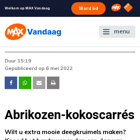
NPO S
Omroep 
Word lid
Welkom op MAX Vandaag
menu
Foutcode 6001
Duur 15:19
Er is een licentie-fout opgetreden. Als het
Gepubliceerd op 6 mei 2022
probleem zich blijft voordoen, neem dan
contact op met onze klantenservice.
Abrikozen-kokoscarrés
Wilt u extra mooie deegkruimels maken?