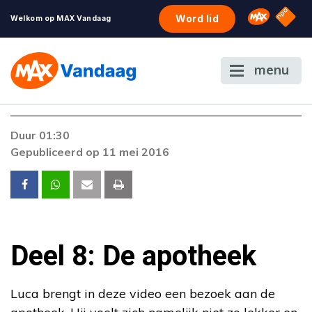
NPO S
Omroep 
Word lid
Welkom op MAX Vandaag
menu
Duur 01:30
Gepubliceerd op 11 mei 2016
Deel 8: De apotheek
Luca brengt in deze video een bezoek aan de