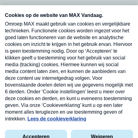
Neem hier een gratis abonnement op onze
nieuwsbrief. Elke vrijdag- en dinsdagochtend in
uw mailbox.
Verzend
Nieuwsbrief
Neem hier een gratis abonnement op onze
nieuwsbrief. Elke vrijdag- en dinsdagochtend in uw
mailbox.
Contact
Algemene voorwaarden
Privacyverklaring
Cookieverklaring