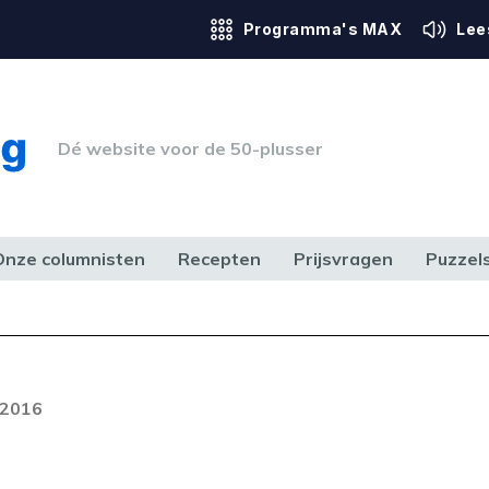
Programma's MAX
Lee
Dé website voor de 50-plusser
Onze columnisten
Recepten
Prijsvragen
Puzzel
ERK & RECHT
GEZONDHEID & SPORT
HUIS, TUIN & HOBBY
MEDIA & 
 2016