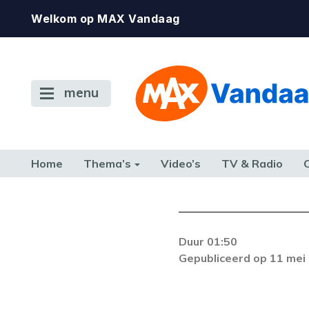
Welkom op MAX Vandaag
menu
Home
Thema’s
Video’s
TV & Radio
CONSUMENT
ETEN & DRINKEN
FAMILIE & RELATIE
GELD, W
TERUG NAAR TOEN
Duur 01:50
Gepubliceerd op 11 mei