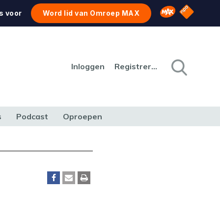
NPO Star
Omroep MAX
s voor
Word lid van Omroep MAX
Inloggen
Registreren
s
Podcast
Oproepen
CULTUUR
NATUUR & MILIEU
REIZEN & VERKEER