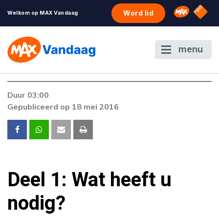
NPO S
Omroep 
Word lid
Welkom op MAX Vandaag
menu
Duur 03:00
Gepubliceerd op 18 mei 2016
Deel 1: Wat heeft u
nodig?