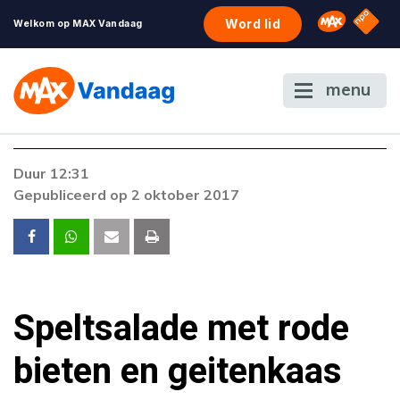
NPO S
Omroep 
Word lid
Welkom op MAX Vandaag
menu
Foutcode 403
Duur 12:31
De gewenste stream is op dit moment niet
Gepubliceerd op 2 oktober 2017
beschikbaar. Als het probleem zich blijft
voordoen, neem dan contact op met onze
klantenservice.
Speltsalade met rode
bieten en geitenkaas