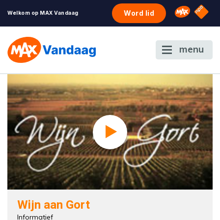
NPO S
Omroep 
Word lid
Welkom op MAX Vandaag
menu
Wijn aan Gort
Informatief