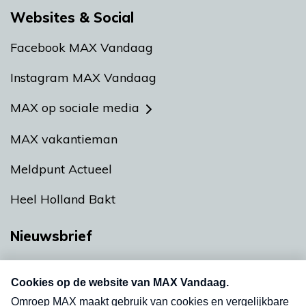
Websites & Social
Facebook MAX Vandaag
Instagram MAX Vandaag
MAX op sociale media
MAX vakantieman
Meldpunt Actueel
Heel Holland Bakt
Nieuwsbrief
Neem hier een gratis abonnement op onze
nieuwsbrief. Elke vrijdag- en dinsdagochtend in
uw mailbox.