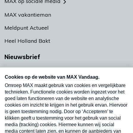
MAX op sociale media
MAX vakantieman
Meldpunt Actueel
Heel Holland Bakt
Nieuwsbrief
Neem hier een gratis abonnement op onze
nieuwsbrief. Elke vrijdag- en dinsdagochtend in
uw mailbox.
Verzend