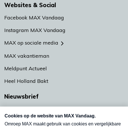
Websites & Social
Facebook MAX Vandaag
Instagram MAX Vandaag
MAX op sociale media
MAX vakantieman
Meldpunt Actueel
Heel Holland Bakt
Nieuwsbrief
Neem hier een gratis abonnement op onze
nieuwsbrief. Elke vrijdag- en dinsdagochtend in
uw mailbox.