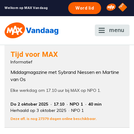
NPO S
Omroep 
Word lid
Welkom op MAX Vandaag
menu
Foutcode 6001
Tijd voor MAX
Er is een licentie-fout opgetreden. Als het
Informatief
probleem zich blijft voordoen, neem dan
Middagmagazine met Sybrand Niessen en Martine
contact op met onze klantenservice.
van Os
Elke werkdag om 17.10 uur bij MAX op NPO 1.
Do 2 oktober 2025
17:10
NPO 1
40 min
Herhaald op 3 oktober 2025
NPO 1
Deze afl. is nog 27379 dagen online beschikbaar.