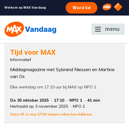
NPO S
Omroep 
Word lid
Welkom op MAX Vandaag
menu
Foutcode 6001
Tijd voor MAX
Er is een licentie-fout opgetreden. Als het
Informatief
probleem zich blijft voordoen, neem dan
Middagmagazine met Sybrand Niessen en Martine
contact op met onze klantenservice.
van Os
Elke werkdag om 17.10 uur bij MAX op NPO 1.
Do 30 oktober 2025
17:10
NPO 1
41 min
Herhaald op 3 november 2025
NPO 2
Deze afl. is nog 27750 dagen online beschikbaar.