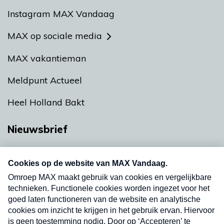
Instagram MAX Vandaag
MAX op sociale media
MAX vakantieman
Meldpunt Actueel
Heel Holland Bakt
Nieuwsbrief
Neem hier een gratis abonnement op onze
nieuwsbrief. Elke vrijdag- en dinsdagochtend in
uw mailbox.
Verzend