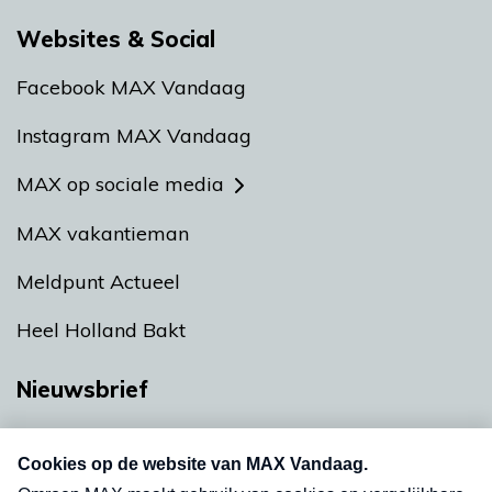
Websites & Social
Facebook MAX Vandaag
Instagram MAX Vandaag
MAX op sociale media
MAX vakantieman
Meldpunt Actueel
Heel Holland Bakt
Nieuwsbrief
Neem hier een gratis abonnement op onze
nieuwsbrief. Elke vrijdag- en dinsdagochtend in
uw mailbox.