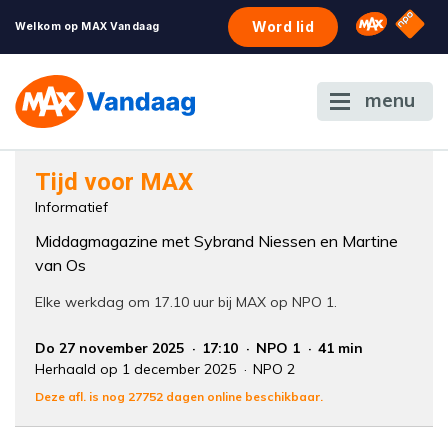
NPO S
Omroep 
Word lid
Welkom op MAX Vandaag
menu
Foutcode 6001
Tijd voor MAX
Er is een licentie-fout opgetreden. Als het
Informatief
probleem zich blijft voordoen, neem dan
Middagmagazine met Sybrand Niessen en Martine
contact op met onze klantenservice.
van Os
Elke werkdag om 17.10 uur bij MAX op NPO 1.
Do 27 november 2025
17:10
NPO 1
41 min
Herhaald op 1 december 2025
NPO 2
Deze afl. is nog 27752 dagen online beschikbaar.