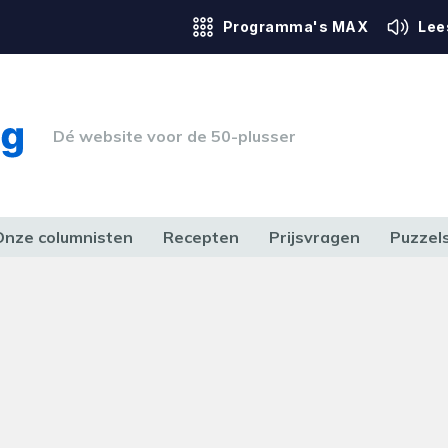
Programma's MAX
Lee
Dé website voor de 50-plusser
Onze columnisten
Recepten
Prijsvragen
Puzzel
ERK & RECHT
GEZONDHEID & SPORT
HUIS, TUIN & HOBBY
MEDIA & 
obleem
t onze