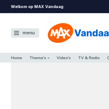
Welkom op MAX Vandaag
menu
Home
Thema’s
Video’s
TV & Radio
Foutcode 6001
CONSUMENT
ETEN & DRINKEN
FAMILIE & RELATIE
GELD, W
Er is een licentie-fout opgetreden. Als het pr
TERUG NAAR TOEN
zich blijft voordoen, neem dan contact op me
klantenservice.