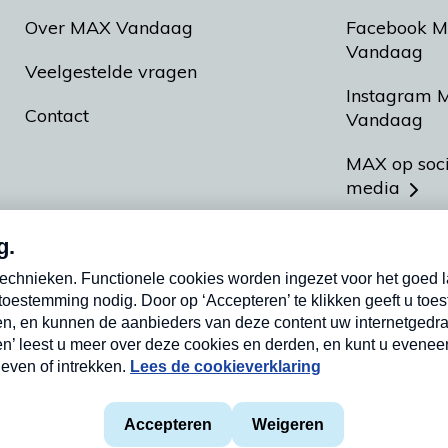
Over MAX Vandaag
Facebook 
Vandaag
Veelgestelde vragen
Instagram 
Contact
Vandaag
MAX op soc
media
MAX vakan
Meldpunt A
Heel Hollan
aarden
Privacyverklaring
Cookieverklaring