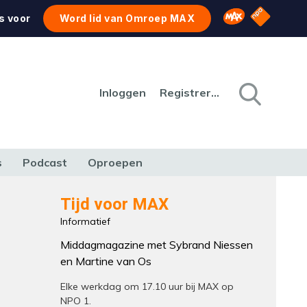
NPO Star
Omroep MAX
s voor
Word lid van Omroep MAX
Inloggen
Registreren
s
Podcast
Oproepen
CULTUUR
NATUUR & MILIEU
REIZEN & VERKEER
Tijd voor MAX
Informatief
Middagmagazine met Sybrand Niessen
en Martine van Os
Elke werkdag om 17.10 uur bij MAX op
NPO 1.