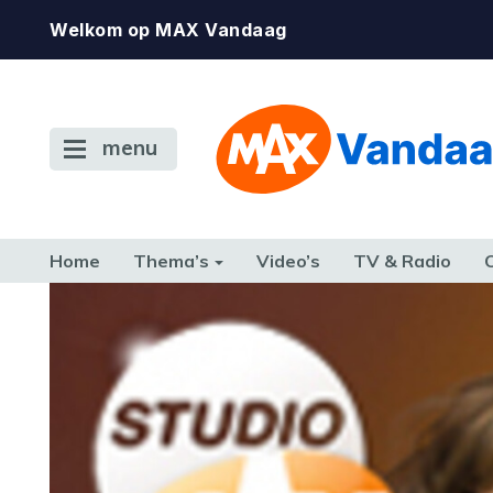
Welkom op MAX Vandaag
menu
Home
Thema’s
Video’s
TV & Radio
CONSUMENT
ETEN & DRINKEN
FAMILIE & RELATIE
GELD, W
TERUG NAAR TOEN