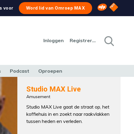
NPO Star
Omroep MAX
s voor
Word lid van Omroep MAX
Inloggen
Registreren
s
Podcast
Oproepen
CULTUUR
NATUUR & MILIEU
REIZEN & VERKEER
Studio MAX Live
Amusement
Studio MAX Live gaat de straat op, het
koffiehuis in en zoekt naar raakvlakken
tussen heden en verleden.