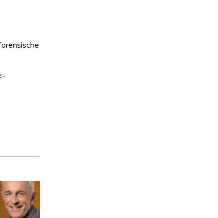
 forensische
k-