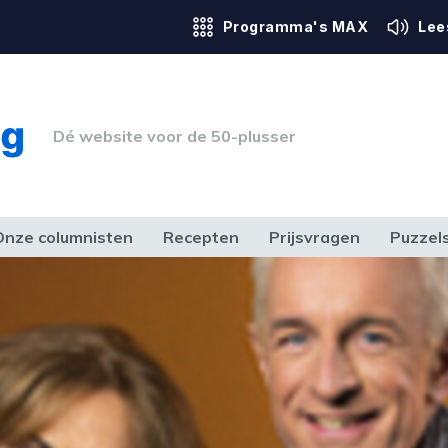
Programma's MAX
Lee
Dé website voor de 50-plusser
Onze columnisten
Recepten
Prijsvragen
Puzzel
ERK & RECHT
GEZONDHEID & SPORT
HUIS, TUIN & HOBBY
MEDIA & 