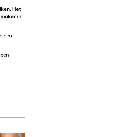
jken. Het
hmaker in
uee en
s een