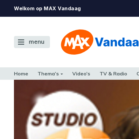
Welkom op MAX Vandaag
menu
Home
Thema’s
Video’s
TV & Radio
CONSUMENT
ETEN & DRINKEN
FAMILIE & RELATIE
GELD, W
TERUG NAAR TOEN