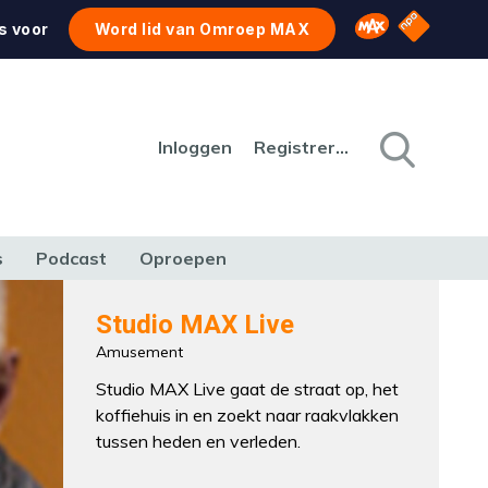
NPO Star
Omroep MAX
s voor
Word lid van Omroep MAX
Inloggen
Registreren
s
Podcast
Oproepen
CULTUUR
NATUUR & MILIEU
REIZEN & VERKEER
Studio MAX Live
Amusement
Studio MAX Live gaat de straat op, het
koffiehuis in en zoekt naar raakvlakken
tussen heden en verleden.