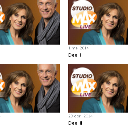
1 mei 2014
Deel I
4
29 april 2014
Deel II