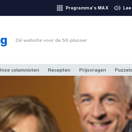
Programma's MAX
Lee
Dé website voor de 50-plusser
Onze columnisten
Recepten
Prijsvragen
Puzzel
ERK & RECHT
GEZONDHEID & SPORT
HUIS, TUIN & HOBBY
MEDIA & 