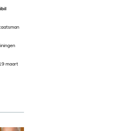
bil
 staatsman
ainingen
19 maart