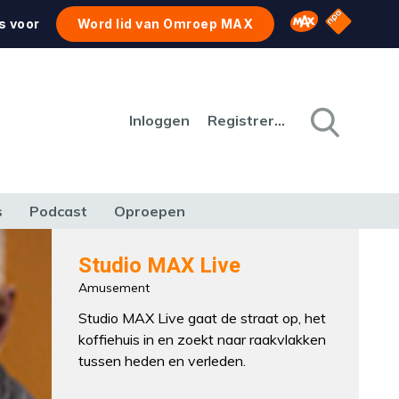
NPO Star
Omroep MAX
s voor
Word lid van Omroep MAX
Inloggen
Registreren
s
Podcast
Oproepen
CULTUUR
NATUUR & MILIEU
REIZEN & VERKEER
Studio MAX Live
Amusement
Studio MAX Live gaat de straat op, het
koffiehuis in en zoekt naar raakvlakken
tussen heden en verleden.