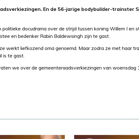
sverkiezingen. En de 56-jarige bodybuilder-trainster Si
n politieke docudrama over de strijd tussen koning Willem I en
stee en bedenker Rabin Baldewsingh zijn te gast.
r ze werkt liefkozend oma genoemd. Maar zodra ze met haar tr
l is te gast.
praten we over de gemeenteraadsverkiezingen van woensdag 