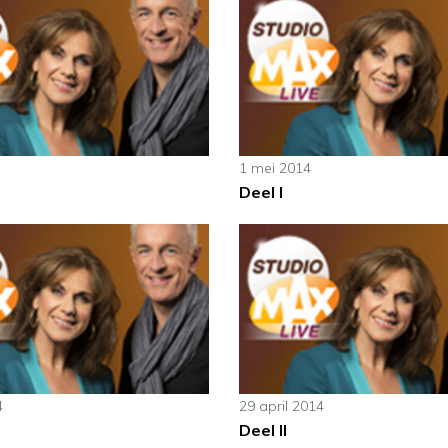
1 mei 2014
Deel I
4
29 april 2014
Deel II