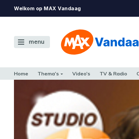
Welkom op MAX Vandaag
menu
Home
Thema’s
Video’s
TV & Radio
CONSUMENT
ETEN & DRINKEN
FAMILIE & RELATIE
GELD, W
TERUG NAAR TOEN