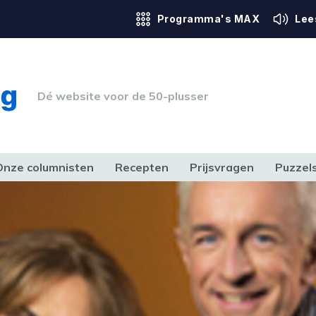
Programma's MAX
Lee
Dé website voor de 50-plusser
Onze columnisten
Recepten
Prijsvragen
Puzzel
ERK & RECHT
GEZONDHEID & SPORT
HUIS, TUIN & HOBBY
MEDIA & 