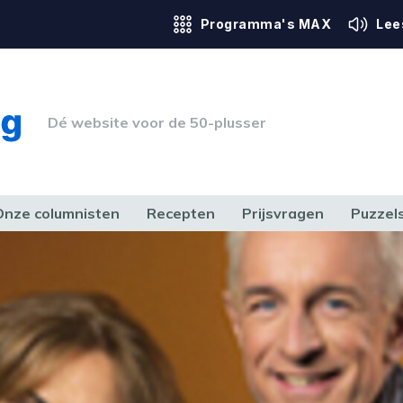
Programma's MAX
Lee
Dé website voor de 50-plusser
Onze columnisten
Recepten
Prijsvragen
Puzzel
ERK & RECHT
GEZONDHEID & SPORT
HUIS, TUIN & HOBBY
MEDIA & 