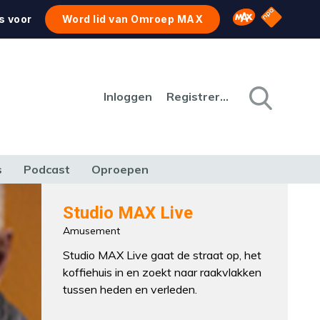
NPO Star
Omroep MAX
s voor
Word lid van Omroep MAX
Inloggen
Registreren
s
Podcast
Oproepen
CULTUUR
NATUUR & MILIEU
REIZEN & VERKEER
Studio MAX Live
Amusement
Studio MAX Live gaat de straat op, het
koffiehuis in en zoekt naar raakvlakken
tussen heden en verleden.