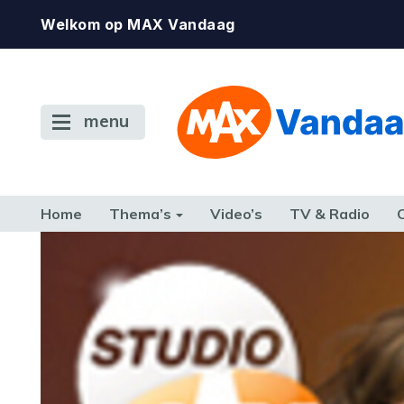
Welkom op MAX Vandaag
menu
Home
Thema’s
Video’s
TV & Radio
CONSUMENT
ETEN & DRINKEN
FAMILIE & RELATIE
GELD, W
TERUG NAAR TOEN