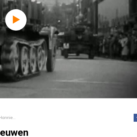
In memoriam Hannie van Leeuwen
eeuwen