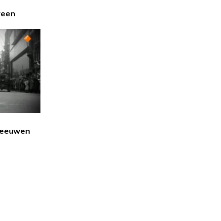
veen
Leeuwen