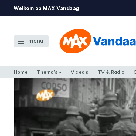
Welkom op MAX Vandaag
menu
Home
Thema’s
Video’s
TV & Radio
CONSUMENT
ETEN & DRINKEN
FAMILIE & RELATIE
GELD, W
TERUG NAAR TOEN