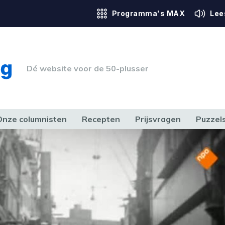
Programma's MAX
Lee
Dé website voor de 50-plusser
Onze columnisten
Recepten
Prijsvragen
Puzzel
ERK & RECHT
GEZONDHEID & SPORT
HUIS, TUIN & HOBBY
MEDIA & 