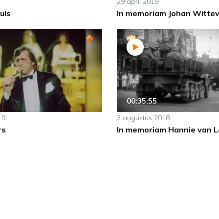
29 april 2019
uls
In memoriam Johan Witte
00:35:55
19
3 augustus 2018
rs
In memoriam Hannie van 