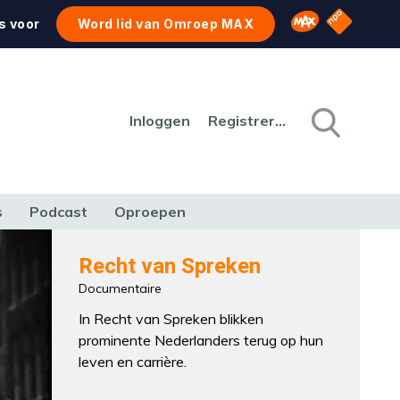
NPO Star
Omroep MAX
s voor
Word lid van Omroep MAX
Inloggen
Registreren
s
Podcast
Oproepen
CULTUUR
NATUUR & MILIEU
REIZEN & VERKEER
Recht van Spreken
Documentaire
In Recht van Spreken blikken
prominente Nederlanders terug op hun
leven en carrière.