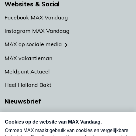
Websites & Social
Facebook MAX Vandaag
Instagram MAX Vandaag
MAX op sociale media
MAX vakantieman
Meldpunt Actueel
Heel Holland Bakt
Nieuwsbrief
Neem hier een gratis abonnement op onze
nieuwsbrief. Elke vrijdag- en dinsdagochtend in
uw mailbox.