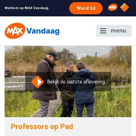
NPO S
Omroep 
Word lid
Welkom op MAX Vandaag
menu
Bekijk de laatste aflevering
Professors op Pad