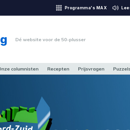
Programma's MAX
Lee
Dé website voor de 50-plusser
Onze columnisten
Recepten
Prijsvragen
Puzzel
ERK & RECHT
GEZONDHEID & SPORT
HUIS, TUIN & HOBBY
MEDIA & 