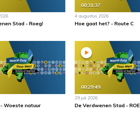
00:31:37
2026
4 augustus 2026
nen Stad - Roeg!
Hoe gaat het? - Route C
00:29:49
29 juli 2026
 - Woeste natuur
De Verdwenen Stad - ROE