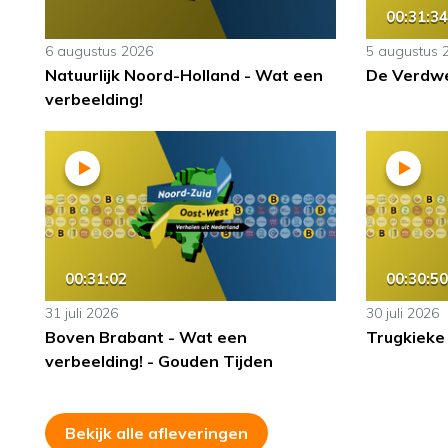
00:31:34
6 augustus 2026
5 augustus 
Natuurlijk Noord-Holland - Wat een
De Verdwe
verbeelding!
00:31:02
00:30:50
31 juli 2026
30 juli 2026
Boven Brabant - Wat een
Trugkieke
verbeelding! - Gouden Tijden
Bekijk alle afleveringen