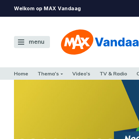
Welkom op MAX Vandaag
menu
Home
Thema’s
Video’s
TV & Radio
CONSUMENT
ETEN & DRINKEN
FAMILIE & RELATIE
GELD, W
TERUG NAAR TOEN