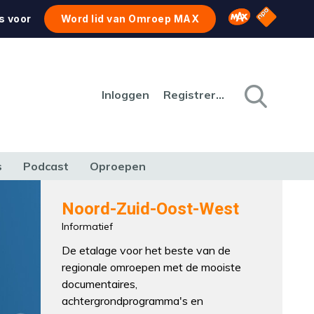
NPO Star
Omroep MAX
s voor
Word lid van Omroep MAX
Inloggen
Registreren
s
Podcast
Oproepen
CULTUUR
NATUUR & MILIEU
REIZEN & VERKEER
Noord-Zuid-Oost-West
Informatief
De etalage voor het beste van de
regionale omroepen met de mooiste
documentaires,
achtergrondprogramma's en