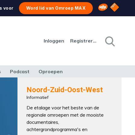
NPO Star
Omroep MAX
s voor
Word lid van Omroep MAX
Inloggen
Registreren
s
Podcast
Oproepen
CULTUUR
NATUUR & MILIEU
REIZEN & VERKEER
Noord-Zuid-Oost-West
Informatief
De etalage voor het beste van de
regionale omroepen met de mooiste
documentaires,
achtergrondprogramma's en