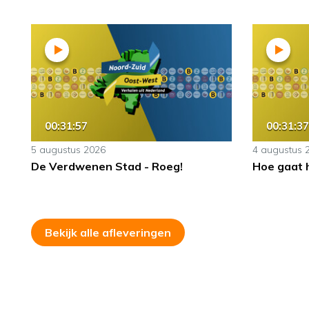
00:31:57
00:31:37
5 augustus 2026
4 augustus 
De Verdwenen Stad - Roeg!
Hoe gaat 
Bekijk alle afleveringen