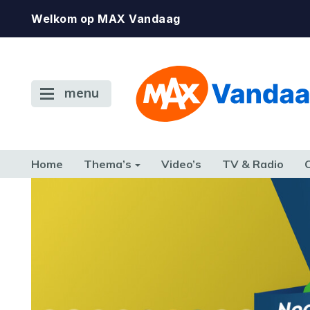
Welkom op MAX Vandaag
menu
Home
Thema’s
Video’s
TV & Radio
CONSUMENT
ETEN & DRINKEN
FAMILIE & RELATIE
GELD, W
TERUG NAAR TOEN