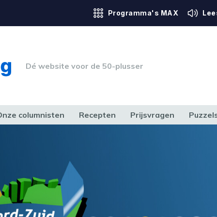
Programma's MAX
Lee
Dé website voor de 50-plusser
Onze columnisten
Recepten
Prijsvragen
Puzzel
ERK & RECHT
GEZONDHEID & SPORT
HUIS, TUIN & HOBBY
MEDIA & 