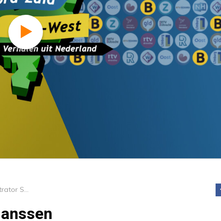
Route C: illustrator Saskia Janssen
 Janssen