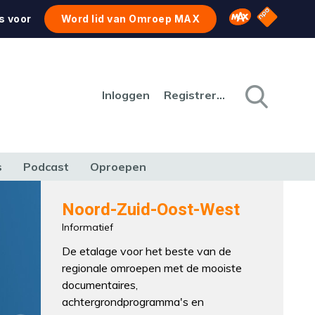
NPO Star
Omroep MAX
s voor
Word lid van Omroep MAX
Inloggen
Registreren
s
Podcast
Oproepen
CULTUUR
NATUUR & MILIEU
REIZEN & VERKEER
Noord-Zuid-Oost-West
Informatief
De etalage voor het beste van de
regionale omroepen met de mooiste
documentaires,
achtergrondprogramma's en