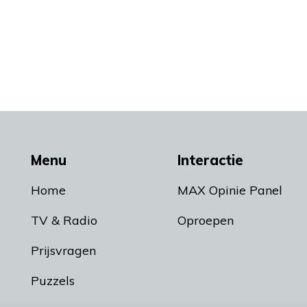
Menu
Interactie
Home
MAX Opinie Panel
TV & Radio
Oproepen
Prijsvragen
Puzzels