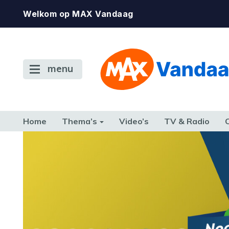
Welkom op MAX Vandaag
menu
Home
Thema’s
Video’s
TV & Radio
CONSUMENT
ETEN & DRINKEN
FAMILIE & RELATIE
GELD, W
TERUG NAAR TOEN