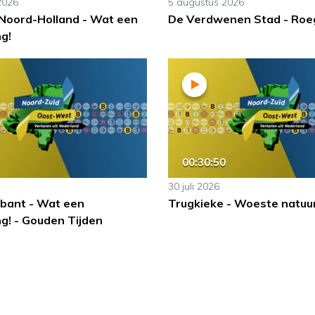
2026
5 augustus 2026
 Noord-Holland - Wat een
De Verdwenen Stad - Roe
g!
00:30:50
30 juli 2026
bant - Wat een
Trugkieke - Woeste natuu
g! - Gouden Tijden