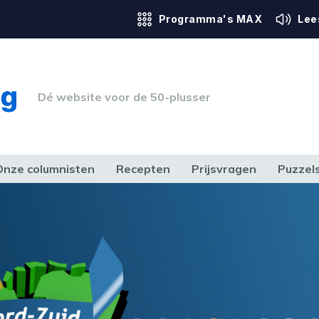
Programma's MAX
Lee
Dé website voor de 50-plusser
Onze columnisten
Recepten
Prijsvragen
Puzzel
ERK & RECHT
GEZONDHEID & SPORT
HUIS, TUIN & HOBBY
MEDIA & 