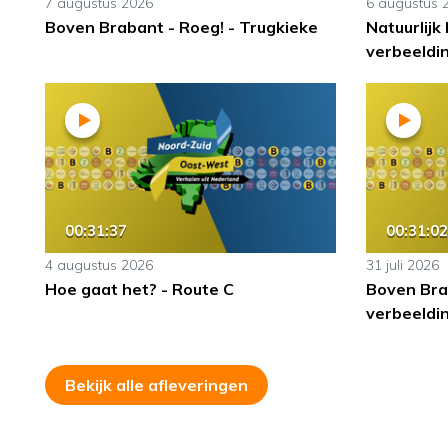
7 augustus 2026
6 augustus 
Boven Brabant - Roeg! - Trugkieke
Natuurlijk
verbeeldin
00:31:37
00:31:02
4 augustus 2026
31 juli 2026
Hoe gaat het? - Route C
Boven Bra
verbeeldin
Bekijk alle afleveringen