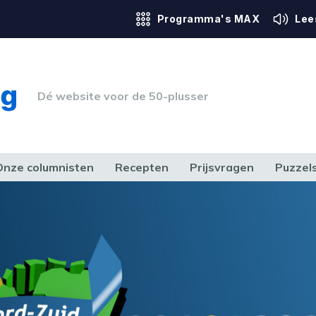
Programma's MAX
Lee
Dé website voor de 50-plusser
Onze columnisten
Recepten
Prijsvragen
Puzzel
ERK & RECHT
GEZONDHEID & SPORT
HUIS, TUIN & HOBBY
MEDIA & 