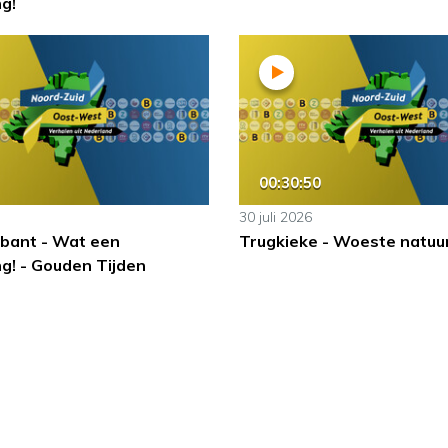
g!
00:30:50
30 juli 2026
bant - Wat een
Trugkieke - Woeste natuu
g! - Gouden Tijden