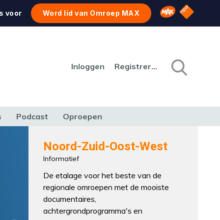
NPO Star
Omroep MAX
s voor
Word lid van Omroep MAX
Inloggen
Registreren
s
Podcast
Oproepen
CULTUUR
NATUUR & MILIEU
REIZEN & VERKEER
Noord-Zuid-Oost-West
Informatief
De etalage voor het beste van de
regionale omroepen met de mooiste
documentaires,
achtergrondprogramma's en