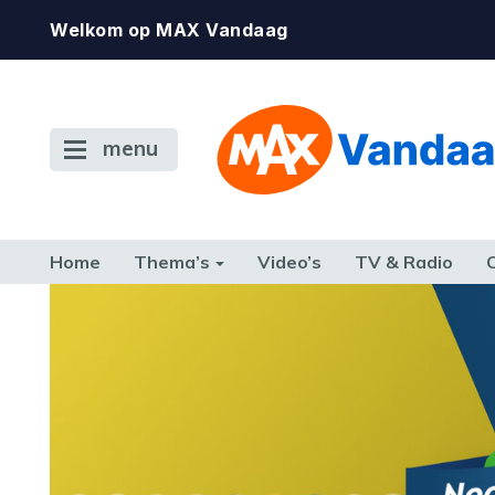
Welkom op MAX Vandaag
menu
Home
Thema’s
Video’s
TV & Radio
CONSUMENT
ETEN & DRINKEN
FAMILIE & RELATIE
GELD, W
TERUG NAAR TOEN