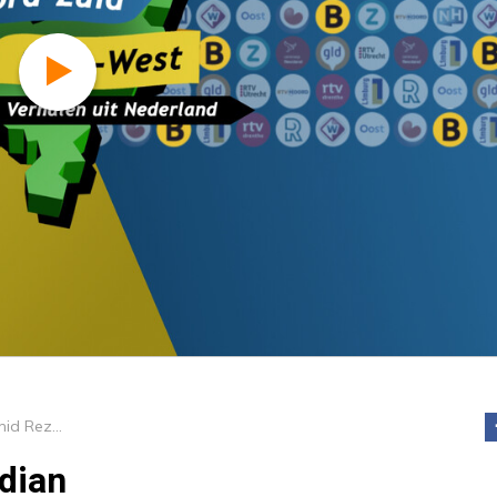
Route C: Hamid Reza Behzadian
dian