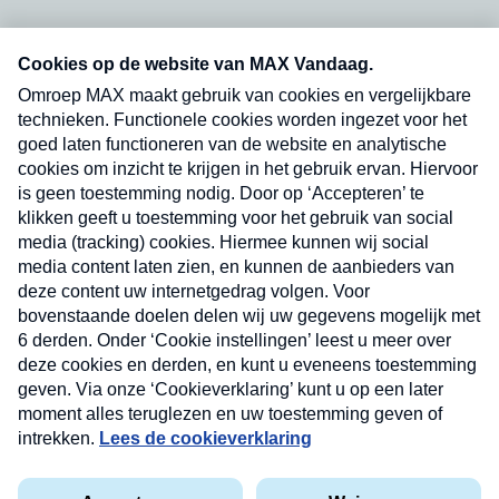
Neem hier een gratis abonnement op onze
nieuwsbrief. Elke vrijdag- en dinsdagochtend in
uw mailbox.
Verzend
Nieuwsbrief
Neem hier een gratis abonnement op onze
nieuwsbrief. Elke vrijdag- en dinsdagochtend in uw
mailbox.
Contact
Algemene voorwaarden
Privacyverklaring
Cookieverklaring