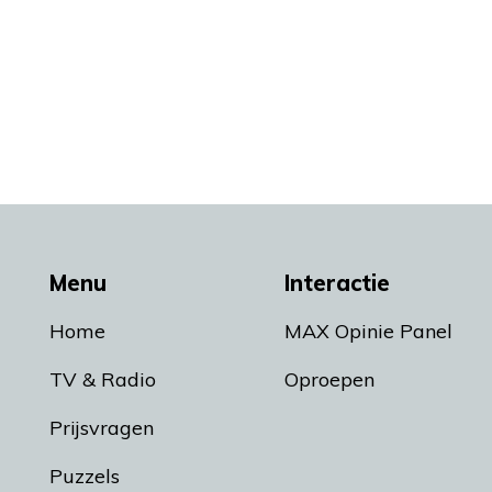
Menu
Interactie
Home
MAX Opinie Panel
TV & Radio
Oproepen
Prijsvragen
Puzzels