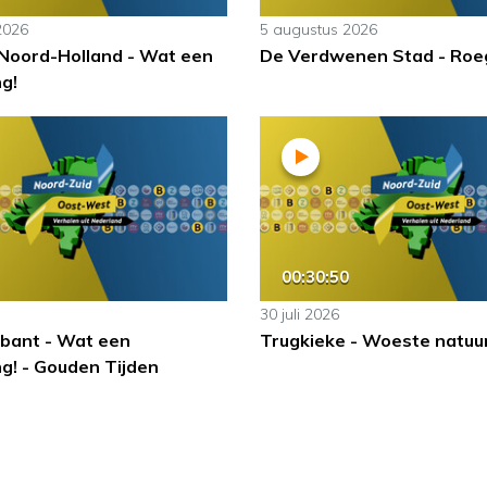
2026
5 augustus 2026
 Noord-Holland - Wat een
De Verdwenen Stad - Roe
g!
00:30:50
30 juli 2026
bant - Wat een
Trugkieke - Woeste natuu
g! - Gouden Tijden