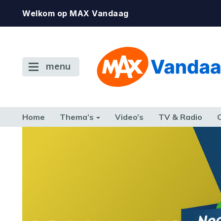
Welkom op MAX Vandaag
menu
Home
Thema’s
Video’s
TV & Radio
CONSUMENT
ETEN & DRINKEN
FAMILIE & RELATIE
GELD, W
TERUG NAAR TOEN