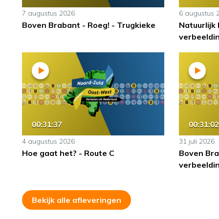
7 augustus 2026
6 augustus 
Boven Brabant - Roeg! - Trugkieke
Natuurlijk
verbeeldin
00:31:37
00:31:02
4 augustus 2026
31 juli 2026
Hoe gaat het? - Route C
Boven Bra
verbeeldin
Bekijk alle afleveringen