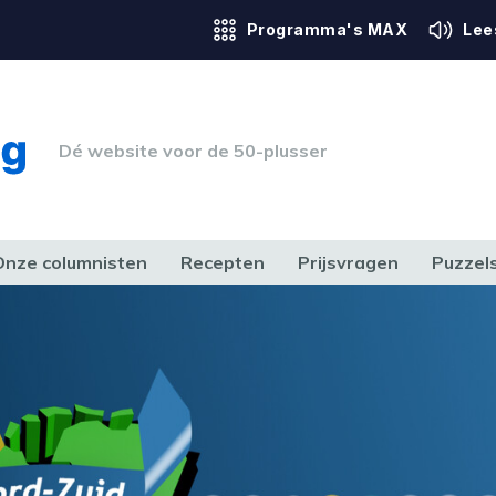
Programma's MAX
Lee
Dé website voor de 50-plusser
Onze columnisten
Recepten
Prijsvragen
Puzzel
ERK & RECHT
GEZONDHEID & SPORT
HUIS, TUIN & HOBBY
MEDIA & 