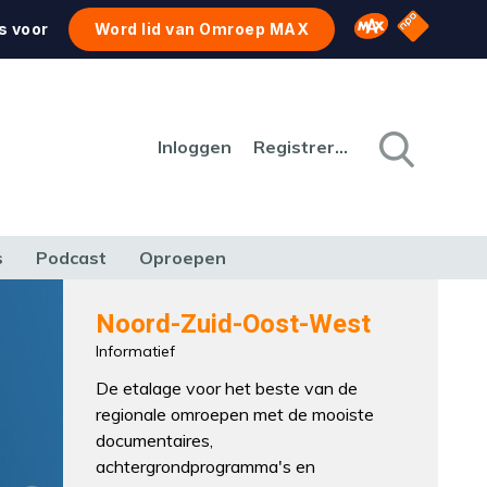
NPO Star
Omroep MAX
s voor
Word lid van Omroep MAX
Inloggen
Registreren
s
Podcast
Oproepen
CULTUUR
NATUUR & MILIEU
REIZEN & VERKEER
Noord-Zuid-Oost-West
Informatief
De etalage voor het beste van de
regionale omroepen met de mooiste
documentaires,
achtergrondprogramma's en