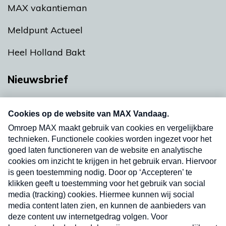
MAX vakantieman
Meldpunt Actueel
Heel Holland Bakt
Nieuwsbrief
Neem hier een gratis abonnement op onze
nieuwsbrief. Elke vrijdag- en dinsdagochtend in
uw mailbox.
Verzend