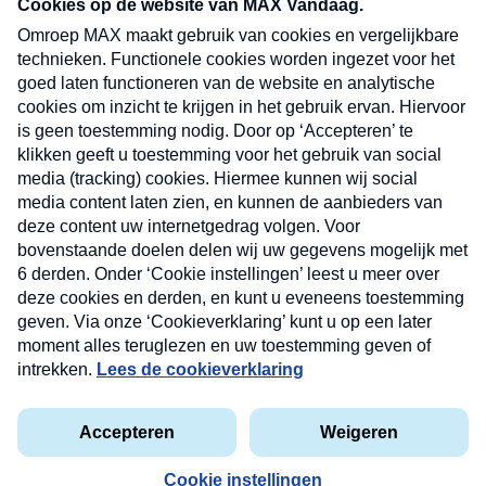
nieuwsbrief. Elke vrijdag- en dinsdagochtend in
uw mailbox.
Verzend
Nieuwsbrief
Neem hier een gratis abonnement op onze
nieuwsbrief. Elke vrijdag- en dinsdagochtend in uw
mailbox.
Contact
Algemene voorwaarden
Privacyverklaring
Cookieverklaring
Kwetsbaarheid melden
privacyverklaring
Copyright © 2026 MAX Vandaag -
Omroep MAX