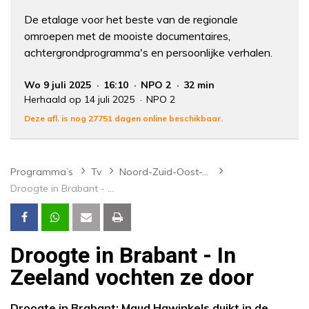
De etalage voor het beste van de regionale
omroepen met de mooiste documentaires,
achtergrondprogramma's en persoonlijke verhalen.
Wo 9 juli 2025
16:10
NPO 2
32 min
Herhaald op 14 juli 2025
NPO 2
Deze afl. is nog 27751 dagen online beschikbaar.
Programma’s
Tv
Noord-Zuid-Oost-West
Droogte in Brabant - In Zeeland vochten ze door
Droogte in Brabant - In
Zeeland vochten ze door
Droogte in Brabant: Maud Hawinkels duikt in de