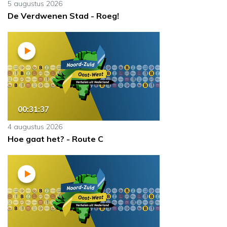
5 augustus 2026
De Verdwenen Stad - Roeg!
00:31:37
4 augustus 2026
Hoe gaat het? - Route C