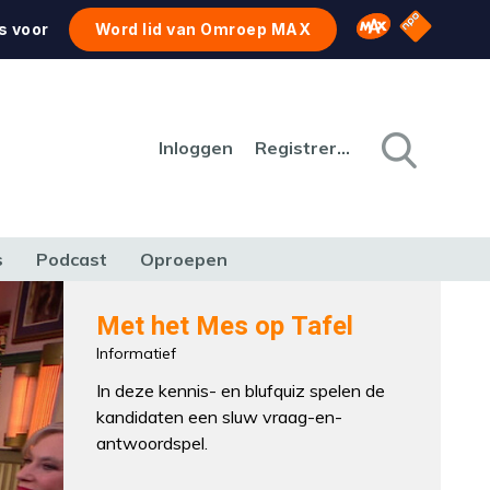
NPO Star
Omroep MAX
s voor
Word lid van Omroep MAX
Inloggen
Registreren
s
Podcast
Oproepen
CULTUUR
NATUUR & MILIEU
REIZEN & VERKEER
Met het Mes op Tafel
Informatief
In deze kennis- en blufquiz spelen de
kandidaten een sluw vraag-en-
antwoordspel.