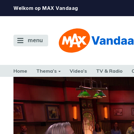
Welkom op MAX Vandaag
menu
Home
Thema’s
Video’s
TV & Radio
CONSUMENT
ETEN & DRINKEN
FAMILIE & RELATIE
GELD, W
TERUG NAAR TOEN