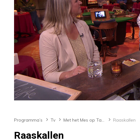
Programma’s
Tv
Met het Mes op Tafel
Raaskallen
Raaskallen