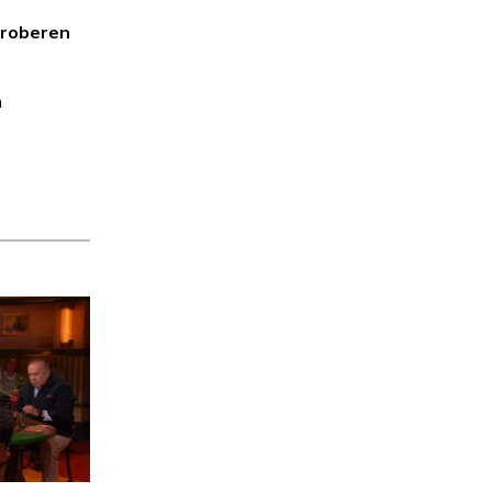
proberen
n