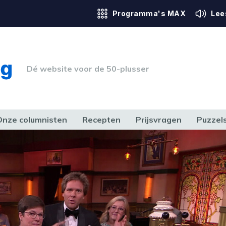
Programma's MAX
Lee
Dé website voor de 50-plusser
Onze columnisten
Recepten
Prijsvragen
Puzzel
ERK & RECHT
GEZONDHEID & SPORT
HUIS, TUIN & HOBBY
MEDIA & 