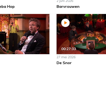
2 juni 2026
eba Hop
Barvrouwen
00:27:33
27 mei 2026
De Snor