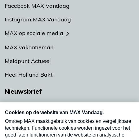
Facebook MAX Vandaag
Instagram MAX Vandaag
MAX op sociale media
MAX vakantieman
Meldpunt Actueel
Heel Holland Bakt
Nieuwsbrief
Neem hier een gratis abonnement op onze
nieuwsbrief. Elke vrijdag- en dinsdagochtend in
uw mailbox.
Verzend