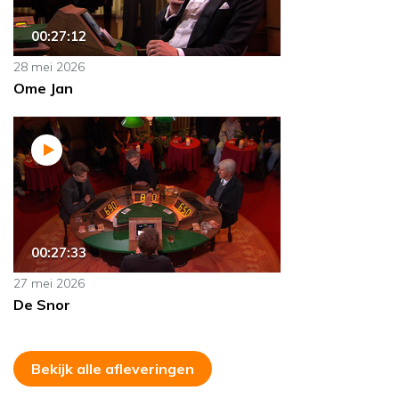
00:27:12
28 mei 2026
Ome Jan
00:27:33
27 mei 2026
De Snor
Bekijk alle afleveringen