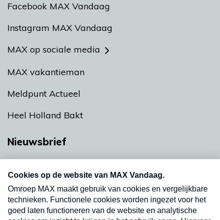
Facebook MAX Vandaag
Instagram MAX Vandaag
MAX op sociale media
MAX vakantieman
Meldpunt Actueel
Heel Holland Bakt
Nieuwsbrief
Neem hier een gratis abonnement op onze
nieuwsbrief. Elke vrijdag- en dinsdagochtend in
uw mailbox.
Verzend