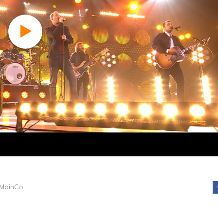
Bee Gees by MainCourse