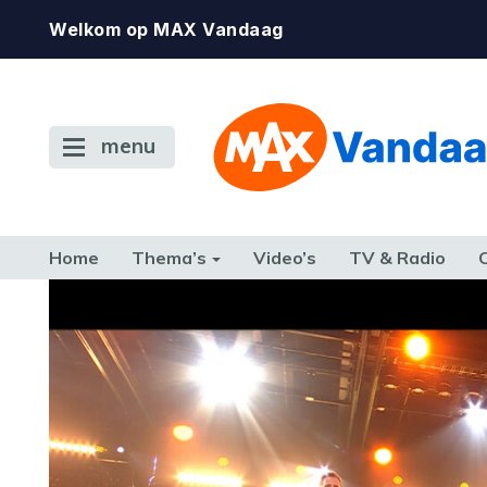
Welkom op MAX Vandaag
menu
Home
Thema’s
Video’s
TV & Radio
CONSUMENT
ETEN & DRINKEN
FAMILIE & RELATIE
GELD, W
TERUG NAAR TOEN