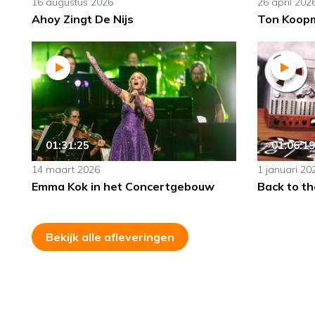
16 augustus 2026
26 april 202
Ahoy Zingt De Nijs
Ton Koopm
01:31:25
01:06:19
14 maart 2026
1 januari 20
Emma Kok in het Concertgebouw
Back to th
Bekijk alle afleveringen