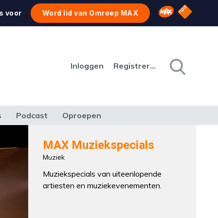
NPO Star
Omroep MAX
s voor
Word lid van Omroep MAX
Inloggen
Registreren
s
Podcast
Oproepen
CULTUUR
NATUUR & MILIEU
REIZEN & VERKEER
MAX Muziekspecials
Muziek
Muziekspecials van uiteenlopende
artiesten en muziekevenementen.