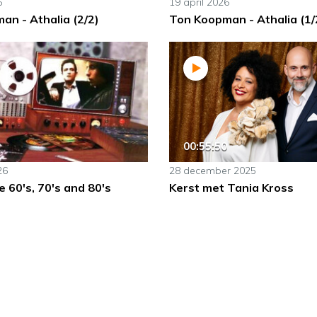
6
19 april 2026
an - Athalia (2/2)
Ton Koopman - Athalia (1/
00:55:50
26
28 december 2025
e 60's, 70's and 80's
Kerst met Tania Kross