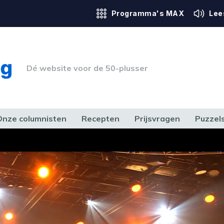
Programma's MAX
Lee
Dé website voor de 50-plusser
Onze columnisten
Recepten
Prijsvragen
Puzzel
ERK & RECHT
GEZONDHEID & SPORT
HUIS, TUIN & HOBBY
MEDIA & 