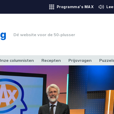
Programma's MAX
Lee
Dé website voor de 50-plusser
Onze columnisten
Recepten
Prijsvragen
Puzzel
ERK & RECHT
GEZONDHEID & SPORT
HUIS, TUIN & HOBBY
MEDIA & 