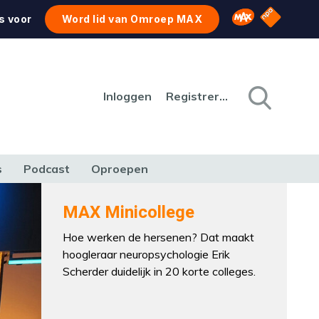
NPO Star
Omroep MAX
s voor
Word lid van Omroep MAX
Inloggen
Registreren
s
Podcast
Oproepen
CULTUUR
NATUUR & MILIEU
REIZEN & VERKEER
MAX Minicollege
Hoe werken de hersenen? Dat maakt
hoogleraar neuropsychologie Erik
Scherder duidelijk in 20 korte colleges.