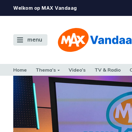
Welkom op MAX Vandaag
menu
Home
Thema’s
Video’s
TV & Radio
CONSUMENT
ETEN & DRINKEN
FAMILIE & RELATIE
GELD, W
TERUG NAAR TOEN