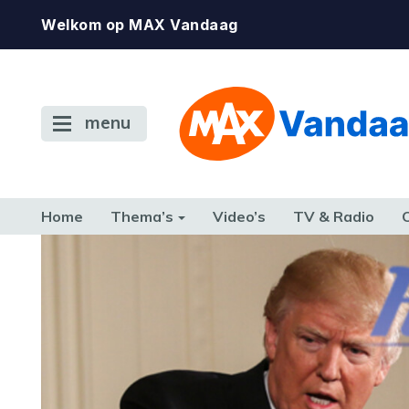
Welkom op MAX Vandaag
menu
Home
Thema’s
Video’s
TV & Radio
CONSUMENT
ETEN & DRINKEN
FAMILIE & RELATIE
GELD, W
TERUG NAAR TOEN