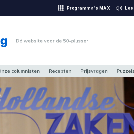
Programma's MAX
Lee
Dé website voor de 50-plusser
Onze columnisten
Recepten
Prijsvragen
Puzzel
ERK & RECHT
GEZONDHEID & SPORT
HUIS, TUIN & HOBBY
MEDIA & 