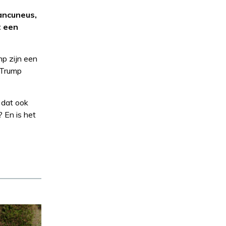
ancuneus,
t een
mp zijn een
t Trump
 dat ook
 En is het