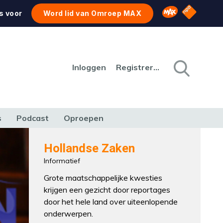
NPO Star
Omroep MAX
s voor
Word lid van Omroep MAX
Inloggen
Registreren
s
Podcast
Oproepen
CULTUUR
NATUUR & MILIEU
REIZEN & VERKEER
Hollandse Zaken
Informatief
Grote maatschappelijke kwesties
krijgen een gezicht door reportages
door het hele land over uiteenlopende
onderwerpen.