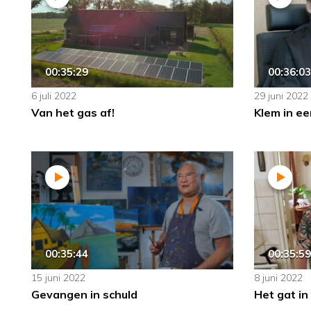
00:35:29
00:36:03
6 juli 2022
29 juni 2022
Van het gas af!
Klem in ee
00:35:44
00:35:59
15 juni 2022
8 juni 2022
Gevangen in schuld
Het gat in