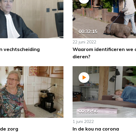
00:32:15
22 juni 2022
n vechtscheiding
Waarom identificeren we 
dieren?
00:35:56
1 juni 2022
 de zorg
In de kou na corona