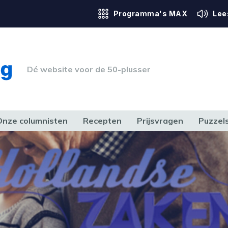
Programma's MAX
Lee
Dé website voor de 50-plusser
Onze columnisten
Recepten
Prijsvragen
Puzzel
ERK & RECHT
GEZONDHEID & SPORT
HUIS, TUIN & HOBBY
MEDIA & 