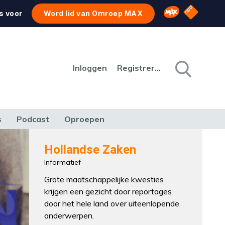
NPO Star
Omroep MAX
s voor
Word lid van Omroep MAX
Inloggen
Registreren
s
Podcast
Oproepen
CULTUUR
NATUUR & MILIEU
REIZEN & VERKEER
Hollandse Zaken
Informatief
Grote maatschappelijke kwesties
krijgen een gezicht door reportages
door het hele land over uiteenlopende
onderwerpen.