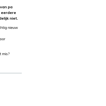
 van pa
n eerdere
lijk niet.
chtig nieuw
voor
t mis?