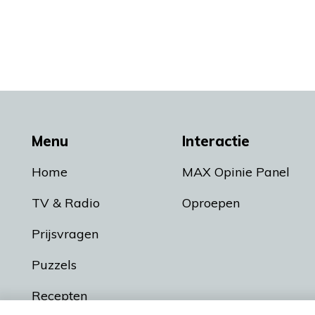
Menu
Interactie
Home
MAX Opinie Panel
TV & Radio
Oproepen
Prijsvragen
Puzzels
Recepten