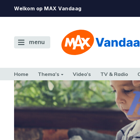
Welkom op MAX Vandaag
menu
Home
Thema’s
Video’s
TV & Radio
CONSUMENT
ETEN & DRINKEN
FAMILIE & RELATIE
GELD, W
TERUG NAAR TOEN