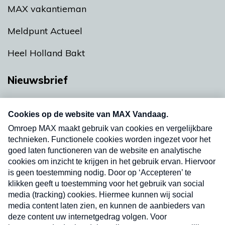
MAX vakantieman
Meldpunt Actueel
Heel Holland Bakt
Nieuwsbrief
Neem hier een gratis abonnement op onze
nieuwsbrief. Elke vrijdag- en dinsdagochtend in
uw mailbox.
Verzend