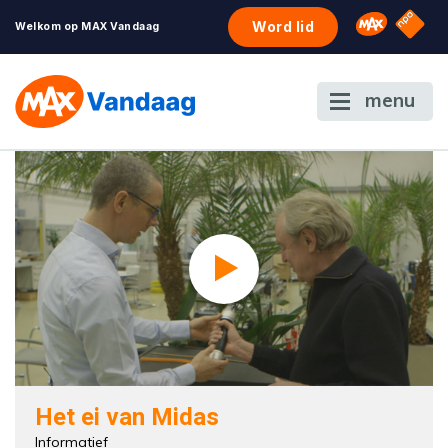
NPO S
Omroep 
Word lid
Welkom op MAX Vandaag
menu
Het ei van Midas
Informatief