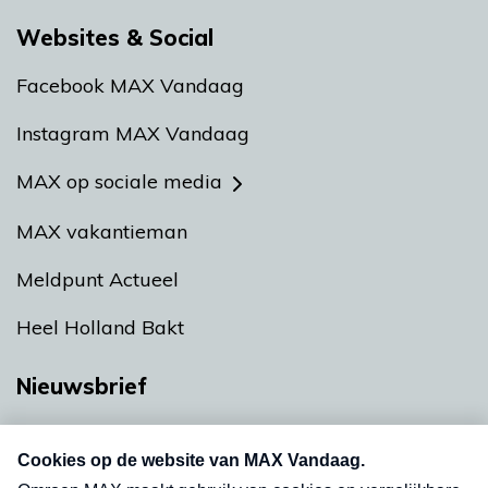
Websites & Social
Facebook MAX Vandaag
Instagram MAX Vandaag
MAX op sociale media
MAX vakantieman
Meldpunt Actueel
Heel Holland Bakt
Nieuwsbrief
Neem hier een gratis abonnement op onze
nieuwsbrief. Elke vrijdag- en dinsdagochtend in
uw mailbox.