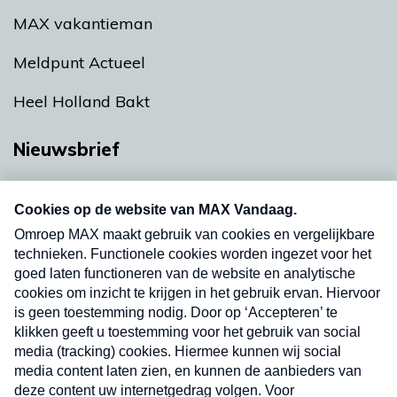
MAX vakantieman
Meldpunt Actueel
Heel Holland Bakt
Nieuwsbrief
Neem hier een gratis abonnement op onze
nieuwsbrief. Elke vrijdag- en dinsdagochtend in
uw mailbox.
Verzend