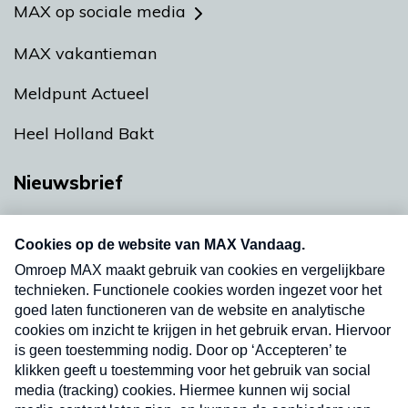
MAX op sociale media
MAX vakantieman
Meldpunt Actueel
Heel Holland Bakt
Nieuwsbrief
Neem hier een gratis abonnement op onze
nieuwsbrief. Elke vrijdag- en dinsdagochtend in
uw mailbox.
Verzend