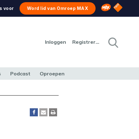
NPO Star
Omroep MAX
s voor
Word lid van Omroep MAX
Inloggen
Registreren
s
Podcast
Oproepen
CULTUUR
NATUUR & MILIEU
REIZEN & VERKEER