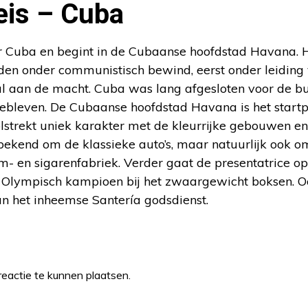
eis – Cuba
r Cuba en begint in de Cubaanse hoofdstad Havana. He
den onder communistisch bewind, eerst onder leiding 
ul aan de macht. Cuba was lang afgesloten voor de bu
bleven. De Cubaanse hoofdstad Havana is het startpun
olstrekt uniek karakter met de kleurrijke gebouwen en
 bekend om de klassieke auto’s, maar natuurlijk ook 
- en sigarenfabriek. Verder gaat de presentatrice op 
 Olympisch kampioen bij het zwaargewicht boksen. O
an het inheemse Santería godsdienst.
eactie te kunnen plaatsen.