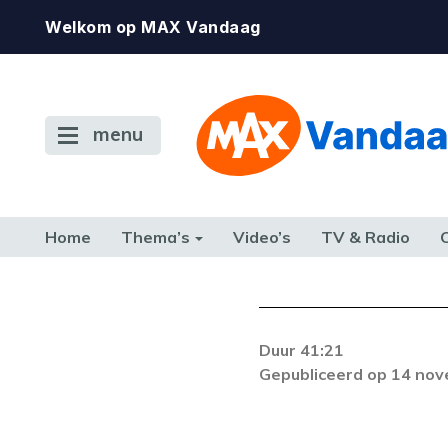
Welkom op MAX Vandaag
menu
Home
Thema’s
Video’s
TV & Radio
CONSUMENT
ETEN & DRINKEN
FAMILIE & RELATIE
GELD, W
TERUG NAAR TOEN
Duur 41:21
De gewenste st
Gepubliceerd op 14 no
beschikbaar. Als he
neem dan contact