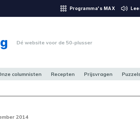
Programma's MAX
Lee
Dé website voor de 50-plusser
Onze columnisten
Recepten
Prijsvragen
Puzzel
ERK & RECHT
GEZONDHEID & SPORT
HUIS, TUIN & HOBBY
MEDIA & 
Foutcode 403
ream is op dit moment niet
vember 2014
t probleem zich blijft voordoen,
 op met onze klantenservice.