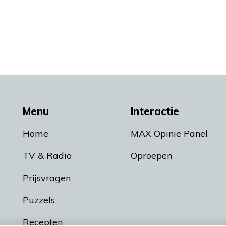
Menu
Interactie
Home
MAX Opinie Panel
TV & Radio
Oproepen
Prijsvragen
Puzzels
Recepten