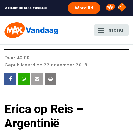
NPO S
Omroep 
Word lid
Welkom op MAX Vandaag
menu
Foutcode 403
Duur 40:00
De gewenste stream is op dit moment niet
Gepubliceerd op 22 november 2013
beschikbaar. Als het probleem zich blijft
voordoen, neem dan contact op met onze
klantenservice.
Erica op Reis –
Argentinië