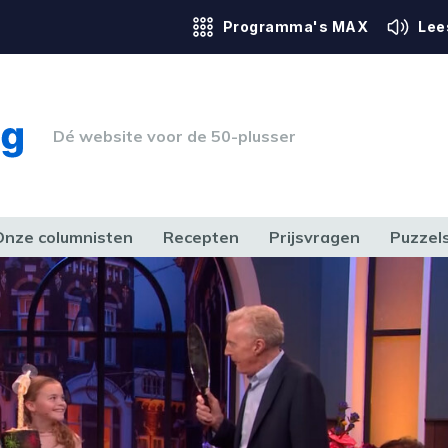
Programma's MAX
Lee
Dé website voor de 50-plusser
Onze columnisten
Recepten
Prijsvragen
Puzzel
ERK & RECHT
GEZONDHEID & SPORT
HUIS, TUIN & HOBBY
MEDIA & 