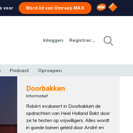
NPO Star
Omroep MAX
s voor
Word lid van Omroep MAX
Inloggen
Registreren
s
Podcast
Oproepen
CULTUUR
NATUUR & MILIEU
REIZEN & VERKEER
Doorbakken
Informatief
Robèrt evalueert in Doorbakken de
opdrachten van Heel Holland Bakt door
ze te testen op vrijwilligers. Alles wordt
in goede banen geleid door André en