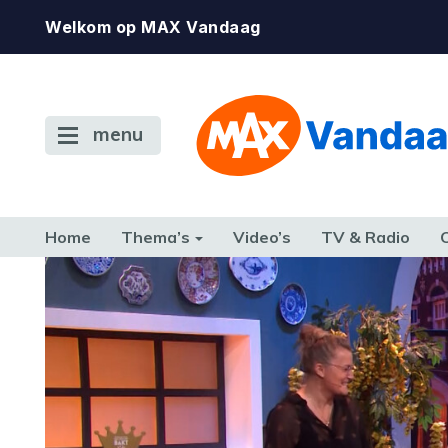
Welkom op MAX Vandaag
menu
Home
Thema’s
Video’s
TV & Radio
CONSUMENT
ETEN & DRINKEN
FAMILIE & RELATIE
GELD, W
TERUG NAAR TOEN