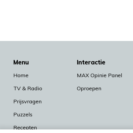
Menu
Interactie
Home
MAX Opinie Panel
TV & Radio
Oproepen
Prijsvragen
Puzzels
Recepten