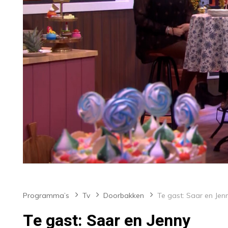
Programma’s
Tv
Doorbakken
Te gast: Saar en Jen
Te gast: Saar en Jenny