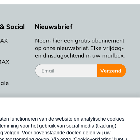
& Social
Nieuwsbrief
MAX
Neem hier een gratis abonnement
op onze nieuwsbrief. Elke vrijdag-
en dinsdagochtend in uw mailbox.
MAX
Verzend
iale
tieman
ctueel
Nieuwsbrief
d Bakt
Neem hier een gratis abonnement op onze