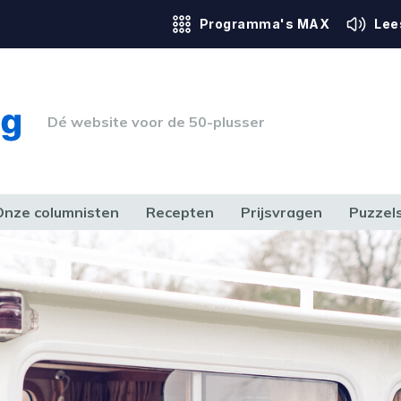
Programma's MAX
Lee
Dé website voor de 50-plusser
Onze columnisten
Recepten
Prijsvragen
Puzzel
ERK & RECHT
GEZONDHEID & SPORT
HUIS, TUIN & HOBBY
MEDIA & 