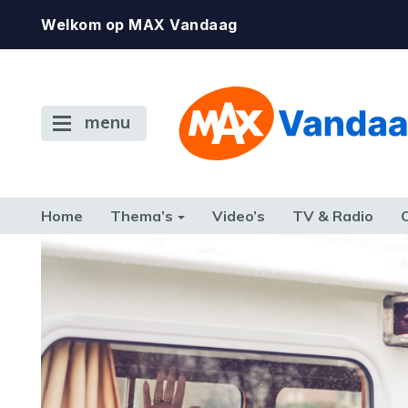
Welkom op MAX Vandaag
menu
Home
Thema’s
Video’s
TV & Radio
CONSUMENT
ETEN & DRINKEN
FAMILIE & RELATIE
GELD, W
TERUG NAAR TOEN