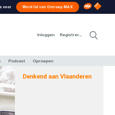
NPO Star
Omroep MAX
s voor
Word lid van Omroep MAX
Inloggen
Registreren
s
Podcast
Oproepen
CULTUUR
NATUUR & MILIEU
REIZEN & VERKEER
Denkend aan Vlaanderen