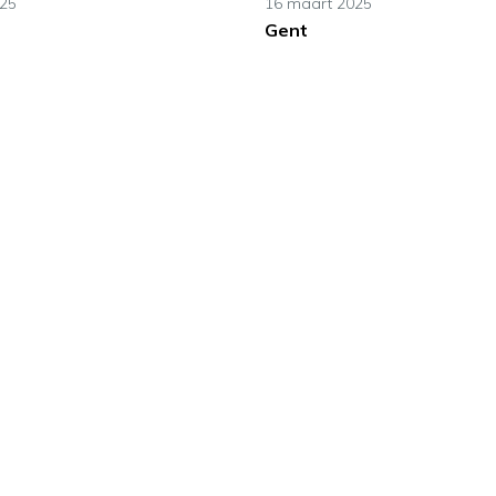
025
16 maart 2025
Gent